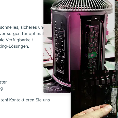
schnelles, sicheres und
rver sorgen für
optimale
le Verfügbarkeit
–
sting-Lösungen.
eter
lg
lten!
Kontaktieren Sie uns